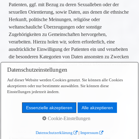
Patienten, ggf. mit Bezug zu deren Sexualleben oder der
sexuellen Orientierung, sowie Daten, aus denen die ethnische
Herkunft, politische Meinungen, religiöse oder
weltanschauliche Überzeugungen oder sonstige
Zugehörigkeiten zu Gemeinschaften hervorgehen,
verarbeiten. Hierzu holen wir, sofern erforderlich, eine
ausdrückliche Einwilligung der Patienten ein und verarbeiten
die besonderen Kategorien von Daten ansonsten zu Zwecken
der Gesundheitsvorsorge oder zum Schutz lebensnotwendiger
Datenschutzeinstellungen
Interessen der Patienten. Einwilligungen in die Verarbeitung
dieser Daten werden entsprechend Art. 9 Abs. 2 lit. a)
Auf dieser Website werden Cookies genutzt. Sie können alle Cookies
DSGVO erteilt, im Übrigen erfolgt die Verarbeitung
akzeptieren oder nur bestimmte auswählen. Sie können diese
Einstellungen jederzeit ändern.
entsprechend Art. 9 Abs. 2 lit. h) DSGVO, insbesondere zur
Gesundheitsvorsorge und in Verbindung mit jeweils
Essenzielle akzeptieren
Alle akzeptieren
geltenden nationalen Regelungen. Sofern es für unsere
Vertragserfüllung, zum Schutz lebenswichtiger Interessen
Cookie-Einstellungen
oder gesetzlich (z.B. zur Erfüllung von sozialrechtlichen
Pflichten und Meldepflichten) erforderlich ist, bzw. eine
Datenschutzerklärung
|
Impressum
Einwilligung der Patienten vorliegt, offenbaren oder