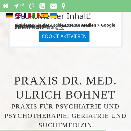
Deaktivierter Inhalt!
Aktivieren Sie das Cookie
Externe Medien > Google Translate
um diesen Inhalt anzuzeigen!
Anbieter: Google
Google Übersetzer.
Datenschutzerklärung
COOKIE AKTIVIEREN
PRAXIS DR. MED.
ULRICH BOHNET
PRAXIS FÜR PSYCHIATRIE UND
PSYCHOTHERAPIE, GERIATRIE UND
SUCHTMEDIZIN