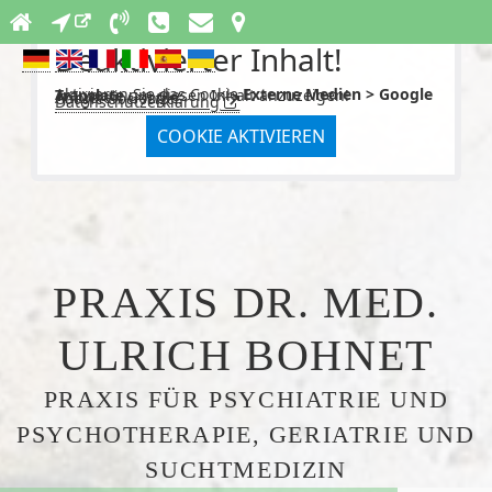
Deaktivierter Inhalt!
Aktivieren Sie das Cookie
Externe Medien > Google Translate
um diesen Inhalt anzuzeigen!
Anbieter: Google
Google Übersetzer.
Datenschutzerklärung
COOKIE AKTIVIEREN
PRAXIS DR. MED.
ULRICH BOHNET
PRAXIS FÜR PSYCHIATRIE UND
PSYCHOTHERAPIE, GERIATRIE UND
SUCHTMEDIZIN