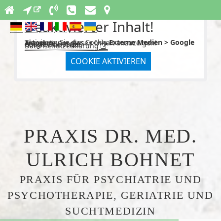
Deaktivierter Inhalt!
Aktivieren Sie das Cookie
Externe Medien > Google Translate
um diesen Inhalt anzuzeigen!
Anbieter: Google
Google Übersetzer.
Datenschutzerklärung
COOKIE AKTIVIEREN
PRAXIS DR. MED.
ULRICH BOHNET
PRAXIS FÜR PSYCHIATRIE UND
PSYCHOTHERAPIE, GERIATRIE UND
SUCHTMEDIZIN