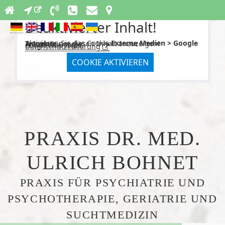
Deaktivierter Inhalt!
Aktivieren Sie das Cookie
Externe Medien > Google Translate
um diesen Inhalt anzuzeigen!
Anbieter: Google
Google Übersetzer.
Datenschutzerklärung
COOKIE AKTIVIEREN
PRAXIS DR. MED.
ULRICH BOHNET
PRAXIS FÜR PSYCHIATRIE UND
PSYCHOTHERAPIE, GERIATRIE UND
SUCHTMEDIZIN