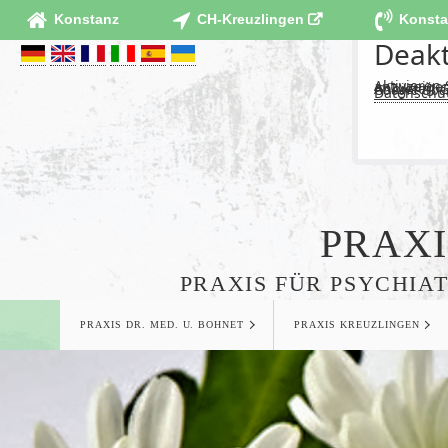
Konstanz
CH-Kreuzlingen
Konst
Deakt
Aktivieren
um diesen Inhalt anzuzeig
Anbieter: 
Google Über
Datenschu
PRAXI
PRAXIS FÜR PSYCHIA
PRAXIS DR. MED. U. BOHNET
PRAXIS KREUZLINGEN