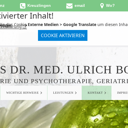
anz
Kreuzlingen
email
Wo?
ivierter Inhalt!
 Sie das Cookie
Externe Medien > Google Translate
en!
Google
setzer.
tzerklärung
COOKIE AKTIVIEREN
S DR. MED. ULRICH 
TRIE UND PSYCHOTHERAPIE, GERIATR
WICHTIGE HINWEISE
LEISTUNGEN
KONTAKT
IMPRE