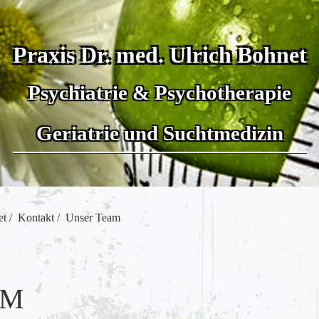
Praxis Dr. med. Ulrich Bohnet
Psychiatrie & Psychotherapie
Geriatrie und Suchtmedizin
et
/
Kontakt
/
Unser Team
AM